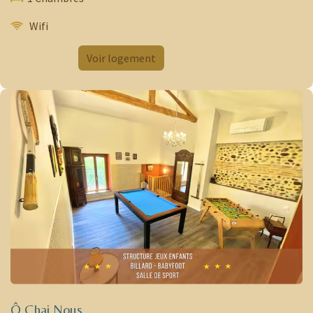
Wifi
​
​
Voir logement
Ô Chai Nous