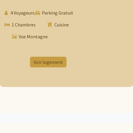
4 Voyageurs
Parking Gratuit
1 Chambres
​ Cuisine
​​​
Vue Montagne
​
Voir logement